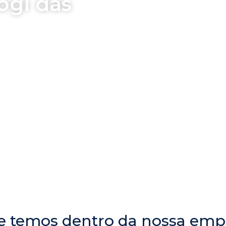
ogi das
sporte nas
e temos dentro da nossa emp