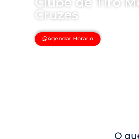
Clube de Tiro M
Cruzes
Aqui voce encontrará o melhor do e
modalidades com armas de fogo
Agendar Horário
O qu