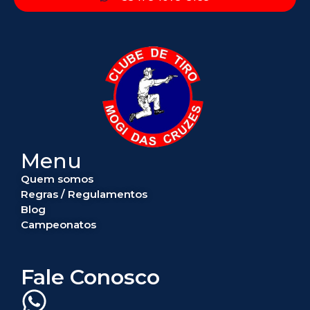
Menu
Quem somos
Regras / Regulamentos
Blog
Campeonatos
Fale Conosco