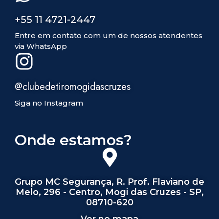
+55 11 4721-2447
Entre em contato com um de nossos atendentes
via WhatsApp
@clubedetiromogidascruzes
Siga no Instagram
Onde estamos?
Grupo MC Segurança, R. Prof. Flaviano de
Melo, 296 - Centro, Mogi das Cruzes - SP,
08710-620